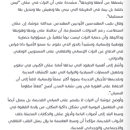
يفصلها عن أصلها وتاريخها”، مشددة على أن التراث في عمّان “ليس
خلفنا، بل بيننا، في الطريقة التي نبني بها ونعيش بها ونتخيل بها
مستقبلنا”.
وقال نقيب المهندسين الأردنيين المهندس عبدالله غوشة، إن عمّان
استطاعت، رغم التحولات المتسارعة، أن تحافظ على روحها وهويتها
وذاكرتها، وأن حماية التراث ليست ترفاً ثقافياً، بل مسؤولية حضارية
ووطنية وإنسانية، ومشيداً بالدور الذي تقوم به سمو الأميرة دانا فراس
في الدفاع عن التراث الإنساني والثقافي على المستويين الوطني
والدولي.
وأشار إلى أهمية الجهود التي تبذلها أمانة عمّان الكبرى في تطوير
وتفعيل المسارات السياحية والتراثية التي تعيد اكتشاف المدينة
وتقديمها للأجيال الجديدة بصورة أكثر عمقاً وإنسانية، لافتاً إلى أن
الحفاظ على الهوية في زمن تشابه المدن أصبح “فعلاً مقاوماً
للنسيان”.
وأوضح غوشة أن التراث لا يقتصر على المباني القديمة، بل يتمثل أيضاً
في التفاصيل اليومية التي تشكل ذاكرة المكان، من رائحة القهوة في
وسط البلد إلى أصوات الباعة وأدراج عمّان والحكايات المختبئة خلف
الأبواب القديمة، مؤكداً أن وسط العاصمة ما يزال يمثل القلب الثقافي
والاجتماعي والوجداني للمدينة.