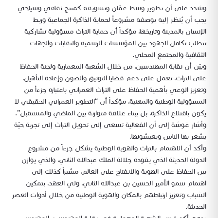
وشدد على أن تطوير وسط عمّان وتسويقه كمنتج ثقافي وسياحي
يجب أن يُنظر إليه بوصفه مشروعاً لحماية الذاكرة الجماعية وربط
الإنسان بالمدينة وتاريخها، مؤكداً أن حماية التراث مسؤولية تشاركية
تتطلب تكامل الجهود بين المؤسسات الرسمية والنقابات والجهات
الثقافية والمجتمع المحلي.
وبيّن أن نقابة المهندسين، من خلال الشعبة المعمارية ولجنة الحفاظ
على التراث، تعمل على دعم قضايا التوثيق والصون وإعادة التأهيل،
وتعزيز الوعي بأهمية الحفاظ على التراث العمراني باعتباره جزءاً من
المسؤولية الوطنية والمهنية، مؤكداً أن “التطوير العمراني الحقيقي لا
يكون باقتلاع الذاكرة، بل ببناء علاقة متوازنة بين الماضي والمستقبل”.
وأشار غوشة إلى أن الفعالية تسعى إلى تحويل التراث إلى تجربة حيّة
يشعر بها الناس ويعيشونها.
وأكد أن الاهتمام بالتراث والهوية الوطنية يشكل جزءاً من مشروع
الدولة الحديثة الذي يقوده جلالة الملك عبدالله الثاني، والذي يوازن
بين الحفاظ على الهوية والانفتاح على العالم، مشيراً كذلك إلى
اهتمام سمو الأمير الحسين بن عبدالله الثاني، ولي العهد، بتمكين
الشباب وتعزيز ارتباطهم بالمكان والهوية الوطنية من خلال أدوات العصر
الحديثة.