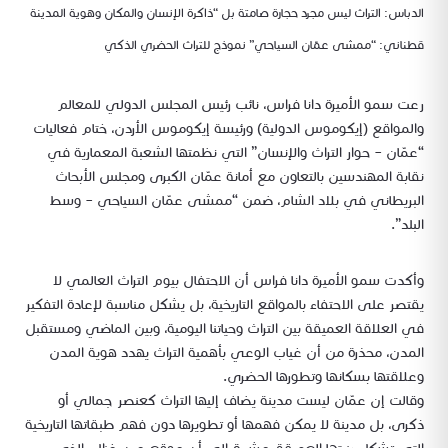
الدباس: التراث ليس مجرد حجارة صامتة بل “ذاكرة الإنسان والمكان وهوية المدينة
قطناني: “ممشى عمّان السياحي” نموذج للتراث الحضري الذكي
رعت سمو الأميرة دانا فراس، نائب رئيس المجلس الدولي للمعالم
والمواقع (إيكوموس الدولية) ورئيسة إيكوموس الأردن، ختام فعاليات
“عمّان – حوار التراث والإنسان” التي نظمتها الشعبة المعمارية في
نقابة المهندسين بالتعاون مع أمانة عمّان الكبرى ومجلس الأبحاث
البريطاني في بلاد الشام، ضمن “ممشى عمّان السياحي – وسط
البلد”.
وأكدت سمو الأميرة دانا فراس أن الاحتفال بيوم التراث العالمي لا
يقتصر على الاحتفاء بالمواقع التاريخية، بل يشكل مناسبة لإعادة التفكير
في العلاقة العميقة بين التراث وحياتنا اليومية، وبين الماضي ومستقبل
المدن، محذرة من أن غياب الوعي بأهمية التراث يهدد هوية المدن
وعلاقتها بسكانها وتطورها الحضري.
وقالت إن عمّان ليست مدينة يضاف إليها التراث كعنصر جمالي أو
ذكرى، بل مدينة لا يمكن فهمها أو تطويرها دون فهم طبقاتها التاريخية