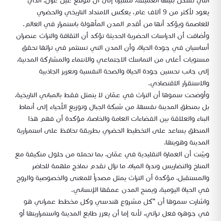
التي تشكل بنيتها العميقة، مشيرة إلى أن موقع عين غزال، الذي
يعود لأكثر من 9 آلاف عام، يعكس الامتداد التاريخي والحضري
للعاصمة ويؤكد أنها من أقدم المدن المأهولة باستمرار في العالم.
وأضافت أن الدراسات الحضرية الحديثة تؤكد أن الثقافة والتراث عنصران
أساسيان في جودة الحياة، وأن المدن التي تستثمر في تراثها تحقق
مستويات أعلى من التماسك الاجتماعي والانتماء والمشاركة المدنية،
إلى جانب تحسين جودة الحياة والصحة النفسية وتعزيز الجاذبية
والاستقرار الاقتصادي.
وأوضحت سموها أن التراث في عمّان لا يتمثل فقط بالمباني التاريخية،
بل بمنطق المدينة نفسها، من شبكة الجبال وتوزيع الأحياء إلى أنماط
البناء والعلاقة بين الفضاءات العامة والخاصة، مؤكدة أن فهم هذا
المنطق يساعد على التخطيط الحضري بطريقة تحافظ على استمرارية
المدينة وهويتها.
وبيّنت أن العمارة التقليدية في عمّان، بما تحمله من حلول متكيفة مع
المناخ والتضاريس وندرة المياه، ما تزال تقدم نماذج ملهمة للحاضر
والمستقبل، مؤكدة أن التراث يمثل مصدراً للمعنى والخصوصية والروح
في الحياة اليومية، ويمنح المدن عمقها الإنساني.
واشارت سموها أن “كل مشروع هندسي وكل مخطط عمراني هو
في جوهره فعل تراثي، لأنه إما أن يعزز طابع المدينة واستمراريتها أو