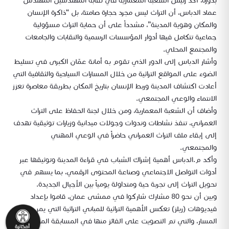
بدوره، أكد رئيس الشعبة المعمارية في نقابة المهندسين المهندس
عماد الدباس، أن التراث ليس مجرد حجارة صامتة، بل “ذاكرة الإنسان
والمكان وهوية المدينة”، مشدداً على أن حماية التراث مسؤولية
جماعية تتكامل فيها أدوار المؤسسات الرسمية والنقابات والجامعات
والمجتمع المحلي.
وأشار الدباس إلى الدور الذي تقوم به أمانة عمّان الكبرى في تسليط
الضوء على المواقع التراثية من خلال المسارات السياحية والثقافية التي
أعادت اكتشاف المدينة وربط الإنسان بتاريخ المكان بطريقة معاصرة تعزز
الانتماء والوعي المجتمعي.
وأضاف أن الشعبة المعمارية، ومن خلال لجنة الحفاظ على التراث
العمراني، تنفذ نشاطات وندوات وجولات ميدانية وزيارات توثيقية تهدف
إلى إبقاء ملف التراث العمراني حاضراً في الوعي المهني
والمجتمعي.
وأكد م.الدباس أهمية إشراك الشباب في قراءة المدينة وتوثيقها عبر
أدوات التواصل الاجتماعي وصناعة المحتوى الرقمي، بما يسهم في
تحويل التراث إلى تجربة حية ومتداولة يومياً بين الأجيال الجديدة.
وبين أن نحو 80 مشارك شاركوا في ممشى عمان، قاموا بإعداد
فيديوهات (ريلز) تعكس الأهمية التراثية للمباني التراثية التي يمر بها
المسار، والتي تم التصويت على الفائز منها في المسابقة المخصصة