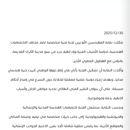
2025/12/30
شكلت نقابة المهندسين الأردنيين لجنة فنية متخصصة تضم مختلف الاختصاصات
الهندسية، لدراسة الأسباب الفنية وراء انهيار جزء من سور مدينة الكرك القديمة،
بالتزامن مع الهطول المطري الأخير.
وأكدت النقابة أن تشكيل اللجنة يأتي في إطار دورها الوطني كبيت خبرة هندسي
محايد، وبهدف إجراء دراسة علمية معمّقة للحادثة، دون التسرع في إصدار أحكام
مسبقة، على أن يتولى التقرير الفني النهائي تحديد مواطن الخلل وأسباب
الانهيار بدقة وموضوعية.
وبحسب النقابة، ستشمل اللجنة اختصاصات الهندسة المدنية والإنشائية
والجيوتقنية والهيدرولوجية، إلى جانب خبرات متخصصة في ترميم وصيانة المباني
والمواقع الأثرية، بما يضمن مقاربة شاملة تأخذ بعين الاعتبار الجوانب الإنشائية