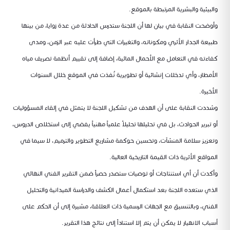
والبيئية والبشرية المرتبطة بالموقع.
وأوضحت النقابة في بيان لها أن اللجنة ستدرس الحادثة من عدة زوايا، من بينها
طبيعة الجدار الأثري ومكوناته، والتغيرات التي طرأت عليه عبر الزمن، ومدى
كفاءته في التعامل مع الأحمال المائية، إضافة إلى تقييم أنظمة تصريف مياه
الأمطار، وأي تدخلات إنشائية أو تطويرية نُفذت في الموقع خلال السنوات
الأخيرة.
وشددت النقابة على أن الهدف من تشكيل اللجنة لا يتمثل في إلقاء المسؤوليات
أو تبرير الحوادث، بل في تحليلها تحليلاً علمياً مهنياً يفضي إلى استخلاص الدروس،
وتعزيز سلامة المنشآت، وتحسين حوكمة مشاريع التطوير والترميم، لا سيما في
المواقع الأثرية ذات القيمة التاريخية العالية.
وأكدت أن أي استنتاجات أو توصيات ستصدر حصراً ضمن التقرير الفني النهائي
الذي ستعده اللجنة بعد استكمال أعمال الكشف والدراسة الميدانية والتحليل
الفني، وبالتنسيق مع الجهات الرسمية ذات العلاقة، مشيرة إلى أن الحكم على
أسباب الانهيار لا يمكن أن يتم إلا استناداً إلى نتائج هذا التقرير.