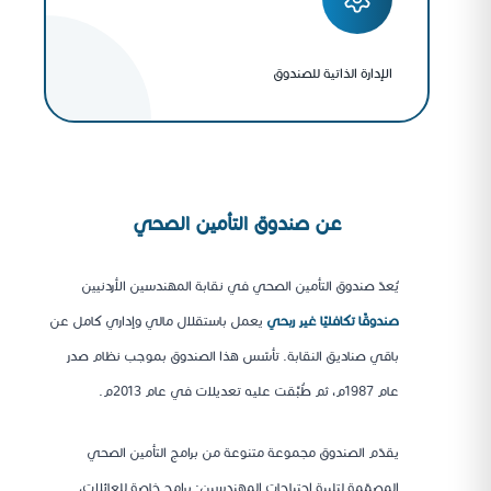
الإدارة الذاتية للصندوق
عن صندوق التأمين الصحي
يُعدّ صندوق التأمين الصحي في نقابة المهندسين الأردنيين
صندوقًا تكافليًا غير ربحي
يعمل باستقلال مالي وإداري كامل عن
باقي صناديق النقابة. تأسّس هذا الصندوق بموجب نظام صدر
عام 1987م، ثم طُبِّقت عليه تعديلات في عام 2013م.
يقدّم الصندوق مجموعة متنوعة من برامج التأمين الصحي
المصمّمة لتلبية احتياجات المهندسين: برامج خاصة للعائلات،