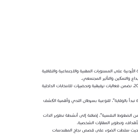
لأردنية على المستويات المهنية والاجتماعية والثقافية
ع والتمكين والتأثير المجتمعي.
ومنذ انطلاقة أعمال اللجنة، حرصت على بناء بيئة تشاركية بين عضواتها، حيث استهلت أنشطتها بلقاء تعارفي لأعضاء اللجنة في أيلول 2025، تضمن فعاليات ترفيهية وتحضيرات للانتخابات الداخلية
 تبدأ بالوقاية”، للتوعية بسرطان الثدي وأهمية الكشف
لص من الضغوط النفسية”، إضافة إلى أنشطة تطوير الذات
لأهداف، وتطوير المهارات الشخصية.
يادة، حيث سلطت الضوء على قصص نجاح المهندسات