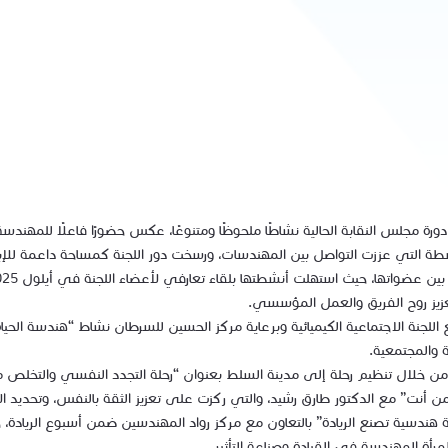
 مجلس النقابة الحالية نشاطًا ملحوظًا ومتنوعًا، عكس حضورًا فاعلًا للمهندسة ا
ة التي عززت التواصل بين المهندسات، ورسخت دور اللجنة كمساحة داعمة للإبدا
عزيز روح الفريق والعمل المؤسسي.
لجنة الاجتماعية الكيميائية وبرعاية مركز الحسين للسرطان نشاط “هندسة الحياة
ة والمجتمعية.
اتي، من خلال تنظيم رحلة إلى مدينة السلط بعنوان “رحلة التجدد النفسي والتخ
ن أنت” مع الدكتور طارق رشيد، والتي ركزت على تعزيز الثقة بالنفس، وتحديد ا
صمة هندسية تصنع الريادة” بالتعاون مع مركز رواد المهندسين ضمن أسبوع الر
لمرأة المهندسة في القيادة وصناعة التأثير.