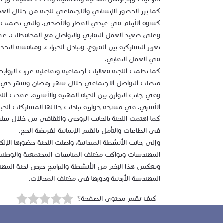
كما برز الحضور الإنساني والاجتماعي للجنة من خلال العد
كسوة الأيتام في عيدي الفطر والأضحى، والتي تضمنت توزي
وعلى صعيد العمل النقابي والتواصل مع المحافظات، عق
تعزيز التشاركية بين الفروع، وتبادل الخبرات، ومناقشة 
في العمل النقابي.
كما نظمت اللجنة فعاليات اجتماعية وتفاعلية عززت الرو
منصات التواصل الاجتماعي خلال شهر رمضان وشهر ذي الحج
وفي جانب التوازن بين الحياة المهنية والأسرية، عقدت ا
الأسري، في مساحة حوارية تبادلت خلالها المشاركات الخبرا
كما اهتمت اللجنة بالجانب الروحي والثقافي من خلال سلس
في الطاعات والتأمل بالقيم الإيمانية لفريضة الحج.
وإلى جانب الأنشطة الميدانية، واصلت اللجنة حضورها الإلك
المهندسات ويواكب مختلف المناسبات المجتمعية والوطنية
ويعكس هذا الزخم من الأنشطة والبرامج حرص لجنة المهند
المهندسة الأردنية ودورها في مختلف المجالات.
كيف تقيم محتوى الصفحة؟