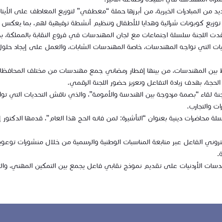
يد من المبادرات الخيرية، من أبرزها حملة “معطفي” لتوزيع المعاطف على الأيتا
ع كوبونات شرائية وهدايا للأطفال وتنظيم أنشطة ترفيهية لهم، بما يعكس التز
دت اللجنة سلسلة اجتماعات مع لجان المهندسات في فروع النقابة بالمملكة
التحديات التي تواجه المهندسات، خاصة المهندسات الشابات، والعمل على إيجاد 
ابط بين المهندسات، من بينها إفطار رمضاني جمع مهندسات من مختلف المحافظات
ة، بهدف زيادة التفاعل وتعزيز حضور اللجنة الرقمي.
للجنة لقاء “بصمة مزدوجة بين الهندسة والأمومة”، والذي ناقش التحديات التي 
ت والتجارب.
لة محاضرات دينية بعنوان “التأشيرة: لمن فاته الحج هذا العام”، قدمها الدكت
تروني الفاعل عبر متابعة المناسبات الوطنية والرسمية من خلال منشورات توعوية
.
سات الأردنيات على تقديم نموذج نقابي فاعل يجمع بين التمكين المهني، والتو