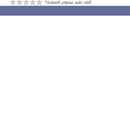
كيف تقيم محتوى الصفحة؟
روابط مهمة
خدمات الجهات الطبية
التدقيق الإلكتروني
جمعية المعمارين الأمريكية AiA
الجمعية الأمريكية للمهندسين
جمعية المعماريين البريطانيين
المدنيين
التوظيف ضمن كادر النقابة
موقع التأهيل والاعتماد المهني
سياسة الخصوصية والاستخدام
|
خريطة الموقع