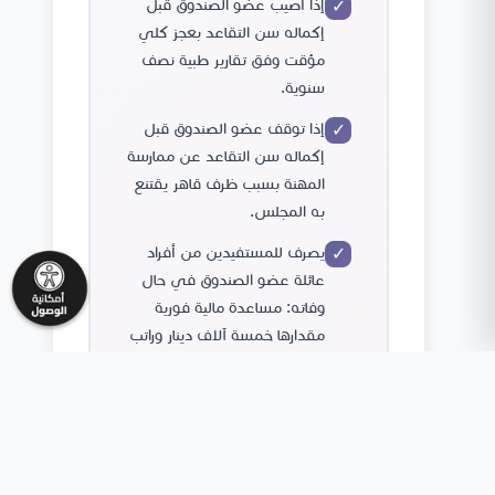
إذا أصيب عضو الصندوق قبل
✓
إكماله سن التقاعد بعجز كلي
مؤقت وفق تقارير طبية نصف
سنوية.
إذا توقف عضو الصندوق قبل
✓
إكماله سن التقاعد عن ممارسة
المهنة بسبب ظرف قاهر يقتنع
به المجلس.
يصرف للمستفيدين من أفراد
✓
عائلة عضو الصندوق في حال
وفاته: مساعدة مالية فورية
مقدارها خمسة آلاف دينار وراتب
شهري 100 دينار إذا توفى قبل
سن التقاعد.